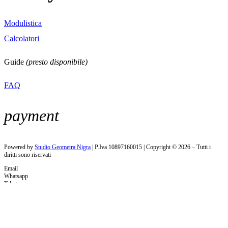
Modulistica
Calcolatori
Guide
(presto disponibile)
FAQ
payment
Powered by
Studio Geometra Nigra
| P.Iva 10897160015 | Copyright ©
2026
– Tutti i
diritti sono riservati
Email
Whatsapp
Telegram
Telefono
Questo sito web utilizza cookie tecnici, analitici e di profilazione di
terze parti per migliorare l'esperienza di navigazione, per analizzare
l'utilizzo del sito e per inviare messaggi pubblicitari in linea con le
tue preferenze. Per saperne di più o negare il consenso a tutti o ad