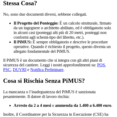
Stessa Cosa?
No, sono due documenti diversi, sebbene collegati.
Il Progetto del Ponteggio:
È un calcolo strutturale, firmato
da un ingegnere o architetto abilitato, ed è obbligatorio solo
in alcuni casi (ponteggi alti più di 20 metri, ponteggi non
conformi agli schemi-tipo del libretto, etc.).
Il PiMUS:
È sempre obbligatorio e descrive le procedure
operative. Quando è richiesto il progetto, questo diventa un
allegato fondamentale del PiMUS.
Il PiMUS è un documento che si integra con gli altri piani di
sicurezza del cantiere. Leggi i nostri approfondimenti su:
POS
,
PSC
,
DUVRI
e
Notifica Preliminare
.
Cosa si Rischia Senza PiMUS?
La mancanza o l’inadeguatezza del PiMUS è sanzionata
pesantemente. Il datore di lavoro rischia:
Arresto da 2 a 4 mesi
o
ammenda da 1.400 a 6.400 euro
.
Inoltre, il Coordinatore per la Sicurezza in Esecuzione (CSE) ha