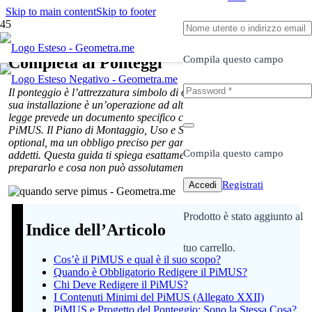
Skip to main content
Skip to footer
Quando Serve il PiMUS: La Guida
Compila questo campo
Completa ai Ponteggi
Il ponteggio è l’attrezzatura simbolo di ogni cantiere edile, ma la
sua installazione è un’operazione ad alto rischio. Per questo la
legge prevede un documento specifico che ne governi ogni fase: il
PiMUS. Il Piano di Montaggio, Uso e Smontaggio non è un
optional, ma un obbligo preciso per garantire la sicurezza degli
Compila questo campo
addetti. Questa guida ti spiega esattamente quando serve, chi deve
prepararlo e cosa non può assolutamente mancare al suo interno.
Registrati
Accedi
Prodotto
è stato aggiunto al
Indice dell’Articolo
tuo carrello.
Cos’è il PiMUS e qual è il suo scopo?
Quando è Obbligatorio Redigere il PiMUS?
Chi Deve Redigere il PiMUS?
I Contenuti Minimi del PiMUS (Allegato XXII)
PiMUS e Progetto del Ponteggio: Sono la Stessa Cosa?